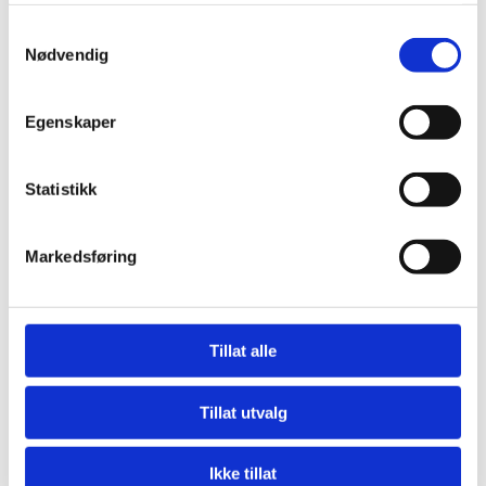
Samtykkevalg
Nødvendig
Egenskaper
Statistikk
Sameiet Parkhuset
Sameiet Valle Gård
Markedsføring
Tillat alle
Søndre Lindeberg
Borettslag
Tillat utvalg
Ikke tillat