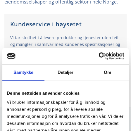
eiendomsselskaper og offentlig sektor i hele Norge.
Kundeservice i høysetet
Vi tar stolthet i å levere produkter og tjenester uten feil
og mangler, i samsvar med kundenes spesifikasjoner og
krav og i henhold til gjeldende lover og forskrifter. Vi
ønsker å oppfylle kundenes forventninger ved å sikre
optimale installasjons- og driftskostnader, samt tilby
profesjonell rådgivning og tett kundeoppfølging.
Samtykke
Detaljer
Om
Denne nettsiden anvender cookies
Vi bruker informasjonskapsler for å gi innhold og
annonser et personlig preg, for å levere sosiale
mediefunksjoner og for å analysere trafikken vår. Vi deler
dessuten informasjon om hvordan du bruker nettstedet
vårt, med partnerne våre innen sosiale medier,