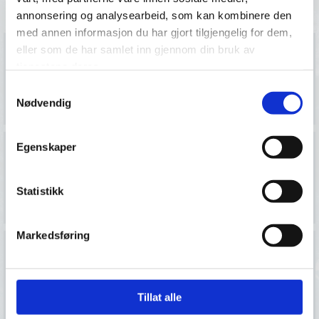
Våre tjenester
annonsering og analysearbeid, som kan kombinere den
med annen informasjon du har gjort tilgjengelig for dem,
eller som de har samlet inn gjennom din bruk av
tjenestene deres.
Samtykkevalg
Feilretting
Energioptimalisering
Nødvendig
Egenskaper
Statistikk
Prosjektering VVS
Rørleggertjenester
Markedsføring
Tillat alle
Service
Vannanalyser